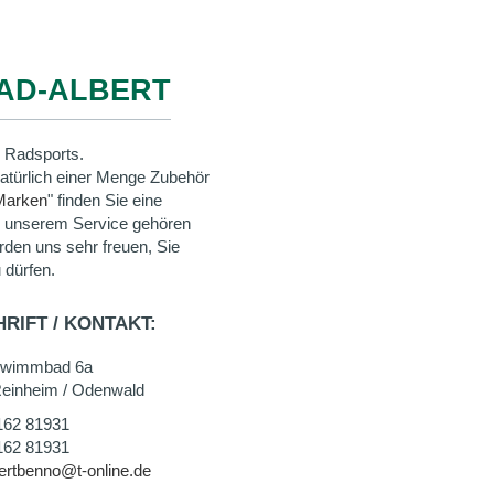
AD-ALBERT
 Radsports.
natürlich einer Menge Zubehör
Marken
" finden Sie eine
u unserem Service gehören
rden uns sehr freuen, Sie
 dürfen.
RIFT / KONTAKT:
wimmbad 6a
einheim / Odenwald
162 81931
162 81931
ertbenno@t-online.de