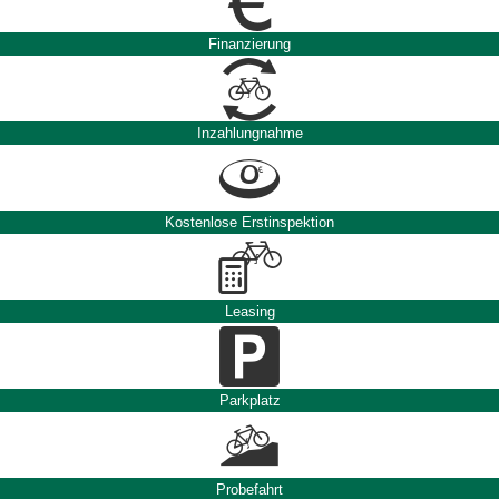
Finanzierung
Inzahlungnahme
Kostenlose Erstinspektion
Leasing
Parkplatz
Probefahrt